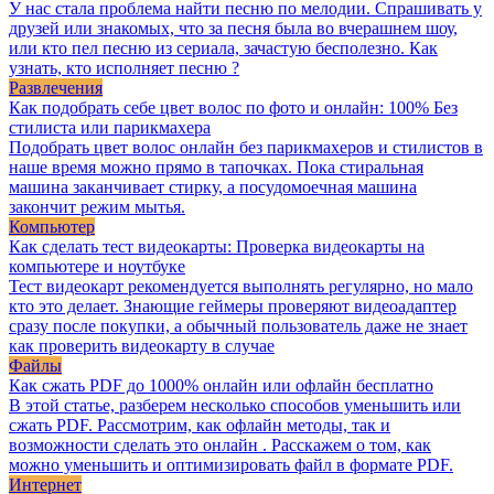
У нас стала проблема найти песню по мелодии. Спрашивать у
друзей или знакомых, что за песня была во вчерашнем шоу,
или кто пел песню из сериала, зачастую бесполезно. Как
узнать, кто исполняет песню ?
Развлечения
Как подобрать себе цвет волос по фото и онлайн: 100% Без
стилиста или парикмахера
Подобрать цвет волос онлайн без парикмахеров и стилистов в
наше время можно прямо в тапочках. Пока стиральная
машина заканчивает стирку, а посудомоечная машина
закончит режим мытья.
Компьютер
Как сделать тест видеокарты: Проверка видеокарты на
компьютере и ноутбуке
Тест видеокарт рекомендуется выполнять регулярно, но мало
кто это делает. Знающие геймеры проверяют видеоадаптер
сразу после покупки, а обычный пользователь даже не знает
как проверить видеокарту в случае
Файлы
Как сжать PDF до 1000% онлайн или офлайн бесплатно
В этой статье, разберем несколько способов уменьшить или
сжать PDF. Рассмотрим, как офлайн методы, так и
возможности сделать это онлайн . Расскажем о том, как
можно уменьшить и оптимизировать файл в формате PDF.
Интернет