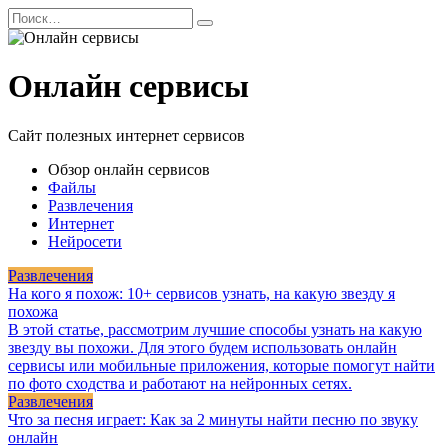
Перейти
Search
к
for:
содержанию
Онлайн сервисы
Сайт полезных интернет сервисов
Обзор онлайн сервисов
Файлы
Развлечения
Интернет
Нейросети
Развлечения
На кого я похож: 10+ сервисов узнать, на какую звезду я
похожа
В этой статье, рассмотрим лучшие способы узнать на какую
звезду вы похожи. Для этого будем использовать онлайн
сервисы или мобильные приложения, которые помогут найти
по фото сходства и работают на нейронных сетях.
Развлечения
Что за песня играет: Как за 2 минуты найти песню по звуку
онлайн