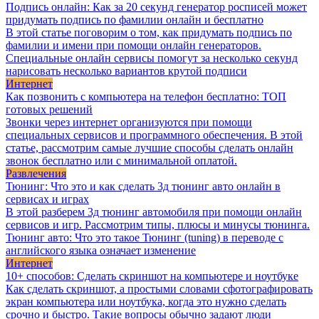
Подпись онлайн: Как за 20 секунд генератор росписей может
придумать подпись по фамилии онлайн и бесплатно
В этой статье поговорим о том, как придумать подпись по
фамилии и имени при помощи онлайн генераторов.
Специальные онлайн сервисы помогут за несколько секунд
нарисовать несколько вариантов крутой подписи
Интернет
Как позвонить с компьютера на телефон бесплатно: ТОП
готовых решений
Звонки через интернет организуются при помощи
специальных сервисов и программного обеспечения. В этой
статье, рассмотрим самые лучшие способы сделать онлайн
звонок бесплатно или с минимальной оплатой.
Развлечения
Тюнинг: Что это и как сделать 3д тюнинг авто онлайн в
сервисах и играх
В этой разберем 3д тюнинг автомобиля при помощи онлайн
сервисов и игр. Рассмотрим типы, плюсы и минусы тюнинга.
Тюнинг авто: Что это такое Тюнинг (tuning) в переводе с
английского языка означает изменение
Интернет
10+ способов: Сделать скриншот на компьютере и ноутбуке
Как сделать скриншот, а простыми словами сфотографировать
экран компьютера или ноутбука, когда это нужно сделать
срочно и быстро. Такие вопросы обычно задают люди