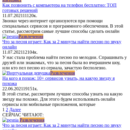
Как позвонить с компьютера на телефон бесплатно: ТОП
готовых решений
11.07.2021
11
120к.
Звонки через интернет организуются при помощи
специальных сервисов и программного обеспечения. В этой
статье, рассмотрим самые лучшие способы сделать онлайн
Развлечения
Что за песня играет: Как за 2 минуты найти песню по звуку
онлайн
11.07.2021
12
104к.
У нас стала проблема найти песню по мелодии. Спрашивать у
друзей или знакомых, что за песня была во вчерашнем шоу,
или кто пел песню из сериала, зачастую бесполезно.
Развлечения
На кого я похож: 10+ сервисов узнать, на какую звезду я
похожа
22.06.2021
19
151к.
В этой статье, рассмотрим лучшие способы узнать на какую
звезду вы похожи. Для этого будем использовать онлайн
сервисы или мобильные приложения, которые
Пагинация
1
2
Далее
записей
СЕЙЧАС ЧИТАЮТ:
Развлечения
Что за песня играет: Как за 2 минуты найти песню по звуку