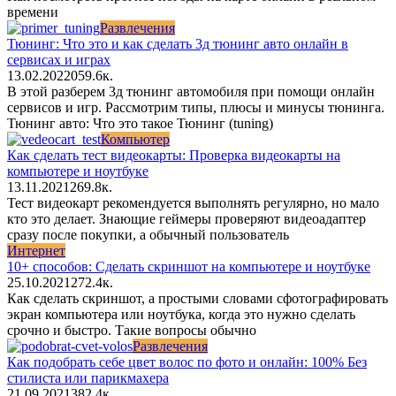
времени
Развлечения
Тюнинг: Что это и как сделать 3д тюнинг авто онлайн в
сервисах и играх
13.02.2022
0
59.6к.
В этой разберем 3д тюнинг автомобиля при помощи онлайн
сервисов и игр. Рассмотрим типы, плюсы и минусы тюнинга.
Тюнинг авто: Что это такое Тюнинг (tuning)
Компьютер
Как сделать тест видеокарты: Проверка видеокарты на
компьютере и ноутбуке
13.11.2021
2
69.8к.
Тест видеокарт рекомендуется выполнять регулярно, но мало
кто это делает. Знающие геймеры проверяют видеоадаптер
сразу после покупки, а обычный пользователь
Интернет
10+ способов: Сделать скриншот на компьютере и ноутбуке
25.10.2021
2
72.4к.
Как сделать скриншот, а простыми словами сфотографировать
экран компьютера или ноутбука, когда это нужно сделать
срочно и быстро. Такие вопросы обычно
Развлечения
Как подобрать себе цвет волос по фото и онлайн: 100% Без
стилиста или парикмахера
21.09.2021
3
82.4к.